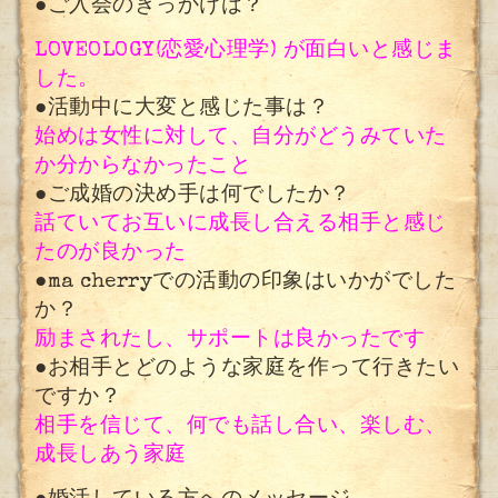
●ご入会のきっかけは？
LOVEOLOGY(恋愛心理学) が面白いと感じま
した。
●活動中に大変と感じた事は？
始めは
女性に対して、自分がどうみていた
か分からなかったこと
●ご成婚の決め手は何でしたか？
話ていてお互いに成長し合える相手と感じ
たのが良かった
●ma cherryでの活動の印象はいかがでした
か？
励まされたし、サポートは良かったです
●お相手とどのような家庭を作って行きたい
ですか？
相手を信じて、何でも話し合い、楽しむ、
成長しあう家庭