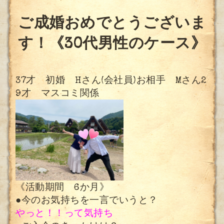
ご成婚おめでとうございま
す！《30代男性のケース》
37才 初婚 Hさん(会社員)お相手 Mさん2
9才 マスコミ関係
《活動期間 6か月》
●今のお気持ちを一言でいうと？
や
っと！！って気持ち